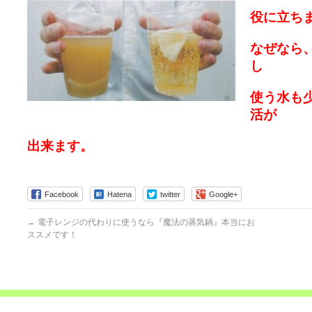
役に立ち
なぜなら
し
使う水も
活が
出来ます。
Facebook
Hatena
twitter
Google+
←
電子レンジの代わりに使うなら『魔法の蒸気鍋』本当にお
ススメです！