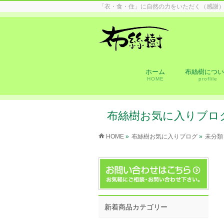
「衣・食・住」に自然の力をいただく（感謝
ホーム
布絲樹につい
HOME
proflile
布絲樹お気に入りブロ
HOME
»
布絲樹お気に入りブログ
»
未分類
新着商品カテゴリー