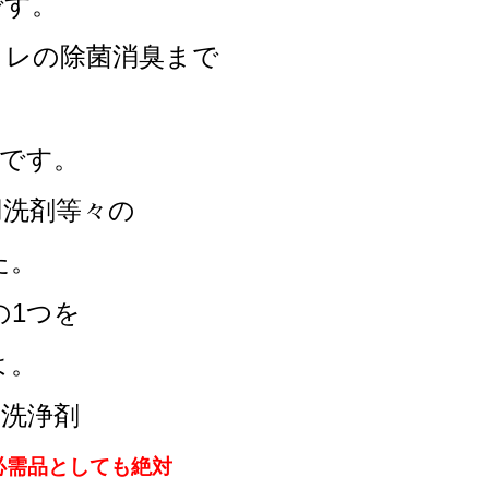
です。
イレの除菌消臭まで
円です。
用洗剤等々の
た。
の1つを
よ。
ロ洗浄剤
必需品としても
絶対