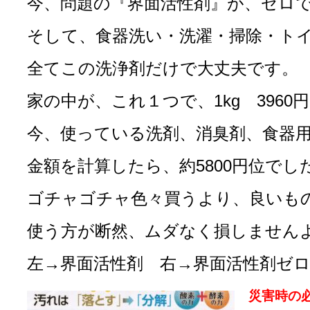
今、問題の『界面活性剤』が、ゼロ
そして、食器洗い・洗濯・掃除・ト
全てこの洗浄剤だけで大丈夫です。
家の中が、これ１つで、1kg 3960
今、使っている洗剤、消臭剤、食器
金額を
計算したら、約5800円位でし
ゴチャゴチャ色々買うより、良いも
使う方が断然、ムダなく損しません
左→界面活性剤 右→界面活性剤ゼ
災害時の